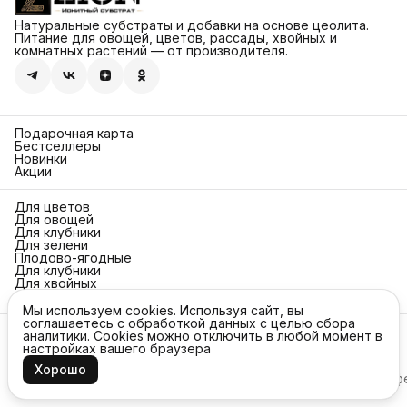
Натуральные субстраты и добавки на основе цеолита.
Питание для овощей, цветов, рассады, хвойных и
комнатных растений — от производителя.
Подарочная карта
Бестселлеры
Новинки
Акции
Для цветов
Для овощей
Для клубники
Для зелени
Плодово-ягодные
Для клубники
Для хвойных
Для газонов
Мы используем cookies. Используя сайт, вы
соглашаетесь с обработкой данных с целью сбора
Контакты
аналитики. Cookies можно отключить в любой момент в
настройках вашего браузера
Адрес
115432, г. Москва, Проектируемый проезд 4062, дом 6,
Хорошо
© 2026 ZION
Оплата
Доставка
Правила возврата
Реквизиты
Оф
строение 16