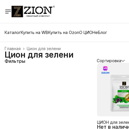
Каталог
Купить на WB
Купить на Ozon
О ЦИОНе
Блог
Главная
›
Цион для зелени
Цион для зелени
Фильтры
Сортировка
ЦИОН для зелен
Нет в налич