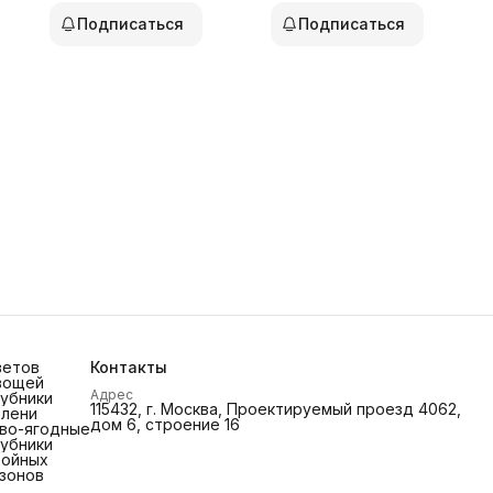
Подписаться
Подписаться
ветов
Контакты
вощей
Адрес
лубники
115432, г. Москва, Проектируемый проезд 4062,
елени
дом 6, строение 16
во-ягодные
лубники
войных
азонов