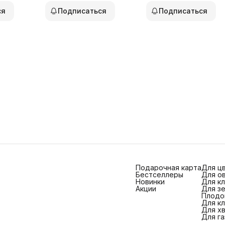
ся
Подписаться
Подписаться
Подарочная карта
Для ц
Бестселлеры
Для о
Новинки
Для к
Акции
Для з
Плодо
Для к
Для х
Для г