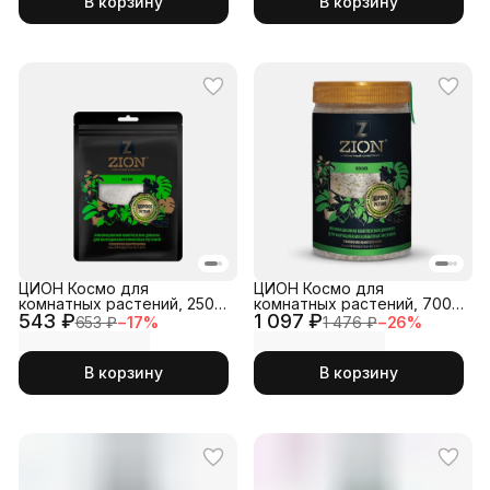
В корзину
В корзину
ЦИОН Космо для
ЦИОН Космо для
комнатных растений, 250
комнатных растений, 700
543 ₽
гр
1 097 ₽
гр
653 ₽
−
17
%
1 476 ₽
−
26
%
В корзину
В корзину