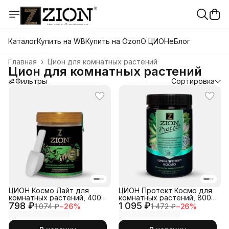
Каталог
Купить на WB
Купить на Ozon
О ЦИОНе
Блог
Главная
›
Цион для комнатных растений
Цион для комнатных растений
Фильтры
Сортировка
ЦИОН Космо Лайт для
ЦИОН Протект Космо для
комнатных растений, 400
комнатных растений, 800
798 ₽
гр
1 095 ₽
гр
1 074 ₽
−
26
%
1 472 ₽
−
26
%