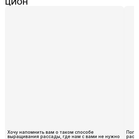
ЦИОН
Хочу напомнить вам о таком способе
Пого
выращивания рассады, где нам с вами не нужно
расс