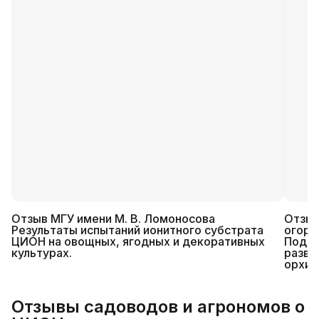
Отзыв МГУ имени М. В. Ломоносова
Отзыв
Результаты испытаний ионитного субстрата
огоро
ЦИОН на овощных, ягодных и декоративных
Подтв
культурах.
разви
орхид
Отзывы садоводов и агрономов о