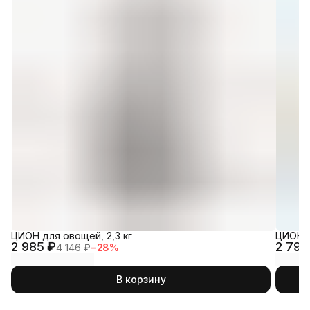
ЦИОН для овощей, 2,3 кг
ЦИОН К
2 985 ₽
2 790
4 146 ₽
−
28
%
В корзину