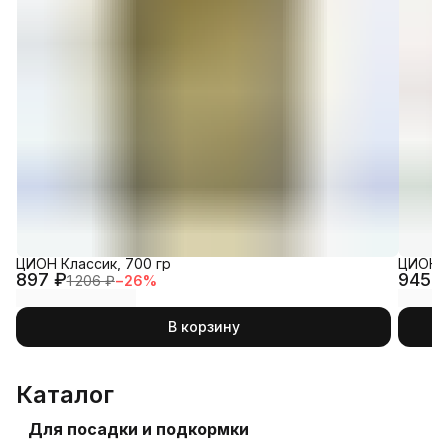
Купить на
Wildberries
Купить на
Ozon
ЦИОН Классик, 700 гр
ЦИОН П
897 ₽
945 
1 206 ₽
−
26
%
В корзину
Каталог
Для посадки и подкормки