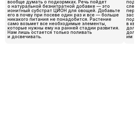
вообще думать о подкормках. Речь пойдет
подк
о натуральной безнитратной добавке — это
следи
ионитный субстрат ЦИОН для овощей. Добавьте
пере
его в почву при посеве один раз и все — больше
засух
никакого питания не понадобится. Растение
подко
само возьмет все необходимые элементы,
в ква
которые нужны ему на ранней стадии развития.
должн
Нам лишь остается только поливать
долж
и досвечивать.
им эт