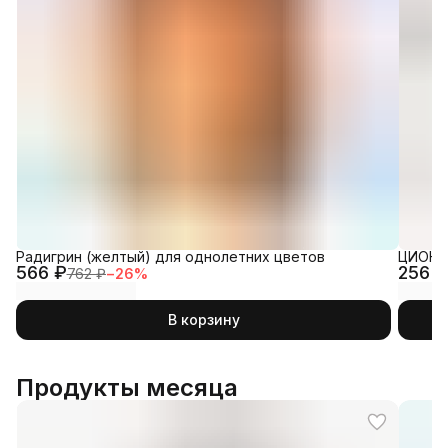
Радигрин (желтый) для однолетних цветов
ЦИОН С
566 ₽
256 ₽
762 ₽
−
26
%
В корзину
Продукты месяца