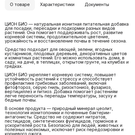
О товаре
Характеристики
Документы
ЦИОН БИО — натуральная ионитная питательная добавка
для посадки, пересадки и подкормки разных видов
растений. Она помогает поддерживать рост, развитие
корневой системы, продолжительное цветение,
урожайность и восстановление почвы в течение сезона.
Средство подходит для овощей, зелени, ягодных
кустарников, плодовых деревьев, декоративных цветов
и комнатных растений. Его можно использовать дома, в
саду, на даче, в теплицах, открытом грунте, на клумбах и
грядках.
ЦИОН БИО укрепляет корневую систему, повышает
устойчивость растений к стрессу и способствует
профилактике грибковых заболеваний, включая
фитофтороз, серую гниль, ризоктониоз, фузариоз,
вертициллез и питиоз. Добавка помогает растениям
легче переносить перепады температуры, засуху и
бедные почвы.
В основе продукта — природный минерал цеолит,
технология ионитопоники и почвенные бактерии-
антагонисты. Средство не содержит нитратов,
пестицидов, синтетических фунгицидов, гормонов и
ускорителей роста. Безопасно для людей, животных и
полезных насекомых, исключает риск передозировки и
корневого ожога.