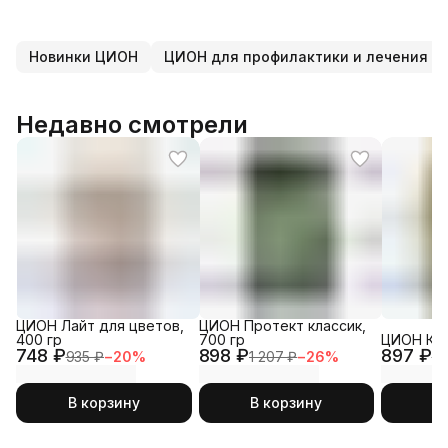
Новинки ЦИОН
Недавно смотрели
ЦИОН Лайт для цветов,
ЦИОН Протект классик,
400 гр
700 гр
ЦИОН Кла
748 ₽
898 ₽
897 ₽
935 ₽
−
20
%
1 207 ₽
−
26
%
1 
В корзину
В корзину
В