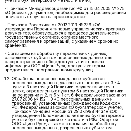
учета и бухгалтерской отчетности в РФ»;
- Приказом Минздравсоцразвития РФ от 15.04.2005 № 275
«О формах документов, необходимых для расследования
несчастных случаев на производстве»
- Приказом Росархива от 20.12.2019 № 236 «Об
утверждении Перечня типовых управленческих архивных
документов, образующихся в процессе деятельности
государственных органов, органов местного
самоуправления и организаций, с указанием сроков их
хранения».
- Согласием на обработку персональных данных,
разрешенных субъектом персональных данных для
распространения в общедоступных источниках
информации ООО «Цион Рус», доступ к которым
предоставлен неограниченному кругу лиц.
Обработка персональных данных субъектов
персональных данных, указанных в подпунктах 3 - 4
пункта 3 настоящей Политики, осуществляется в
целях, определенных пунктом 6 настоящей Политики,
на основании п. 2, п. 5 ч. 1 ст. 6 Федерального закона от
27.07.2006 № 152-ФЗ «О персональных данных» и
требований, установленных Гражданским Кодексом
РФ, Федеральным законом «О бухгалтерском учете»,
Приказом Минфина России от 29.07.1998 № 34н «Об
утверждении Положения по ведению бухгалтерского
учета и бухгалтерской отчетности в РФ», Офертой
ООО «Цион Рус», а также с согласия на обработку
персональных данных, разрешенных субъектом