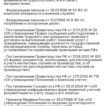
временной нетрудоспособности и в связи с
материнством»;
- Федеральным законом от 28.03.1998 № 53-ФЗ «О
воинской обязанности и военной службе»;
- Федеральным законом от 12.01.1996 № 8-ФЗ «О
погребении и похоронном деле»;
- Постановлением Правительства РФ от 21.01.2015 № 29
«Об утверждении Правил сообщения работодателем о
заключении трудового или гражданско-правового
договора на выполнение работ (оказание услуг) с
гражданином, замещавшим должности государственной
или муниципальной службы, перечень которых
устанавливается нормативными правовыми актами РФ»;
- Постановлением Правительства РФ от 31.08.2002 № 653
«О формах документов, необходимых для расследования
и учета несчастных случаев на производстве, и об
особенностях расследования несчастных случаев на
производстве»;
- Постановлением Правительства РФ от 27.11.2006 № 719
«Об утверждении Положения о воинском учете»;
- Постановление Госкомстата РФ от 05.01.2004 № 1 «Об
утверждении унифицированных форм первичной учетной
документации по учету труда и его оплаты»;
- Приказом Минфина России от 29.07.1998 № 34н «Об
утверждении Положения по ведению бухгалтерского