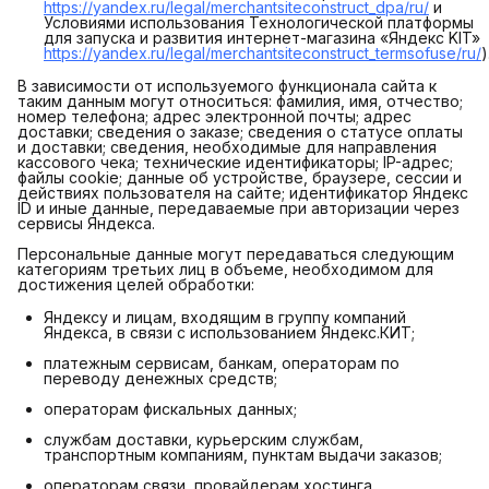
https://yandex.ru/legal/merchantsiteconstruct_dpa/ru/
и
Условиями использования Технологической платформы
для запуска и развития интернет-магазина «Яндекс KIT»
https://yandex.ru/legal/merchantsiteconstruct_termsofuse/ru/
)
В зависимости от используемого функционала сайта к
таким данным могут относиться: фамилия, имя, отчество;
номер телефона; адрес электронной почты; адрес
доставки; сведения о заказе; сведения о статусе оплаты
и доставки; сведения, необходимые для направления
кассового чека; технические идентификаторы; IP-адрес;
файлы cookie; данные об устройстве, браузере, сессии и
действиях пользователя на сайте; идентификатор Яндекс
ID и иные данные, передаваемые при авторизации через
сервисы Яндекса.
Персональные данные могут передаваться следующим
категориям третьих лиц в объеме, необходимом для
достижения целей обработки:
Яндексу и лицам, входящим в группу компаний
Яндекса, в связи с использованием Яндекс.КИТ;
платежным сервисам, банкам, операторам по
переводу денежных средств;
операторам фискальных данных;
службам доставки, курьерским службам,
транспортным компаниям, пунктам выдачи заказов;
операторам связи, провайдерам хостинга,