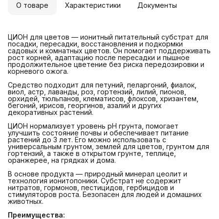
О товаре
Характеристики
Документы
ЦИОН для цветов — ионитный питательный субстрат для
посадки, пересадки, восстановления и подкормки
садовых и комнатных цветов. Он помогает поддерживать
рост корней, адаптацию после пересадки и пышное
продолжительное цветение без риска передозировки и
корневого ожога.
Средство подходит для петуний, пеларгоний, фиалок,
виол, астр, лаванды, роз, гортензий, лилий, пионов,
орхидей, тюльпанов, клематисов, флоксов, хризантем,
бегоний, ирисов, георгинов, азалий и других
декоративных растений.
ЦИОН нормализует уровень pH грунта, помогает
улучшить состояние почвы и обеспечивает питание
растений до 3 лет. Его можно использовать с
универсальным грунтом, землей для цветов, грунтом для
гортензий, а также в открытом грунте, теплице,
оранжерее, на грядках и дома.
В основе продукта — природный минерал цеолит и
технология ионитопоники. Субстрат не содержит
нитратов, гормонов, пестицидов, гербицидов и
стимуляторов роста. Безопасен для людей и домашних
животных.
Преимущества: