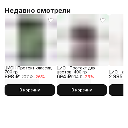
Недавно смотрели
ЦИОН Протект классик,
ЦИОН Протект для
700 гр
цветов, 400 гр
ЦИОН для
898 ₽
694 ₽
2 985 ₽
1 207 ₽
−
26
%
934 ₽
−
26
%
В корзину
В корзину
В