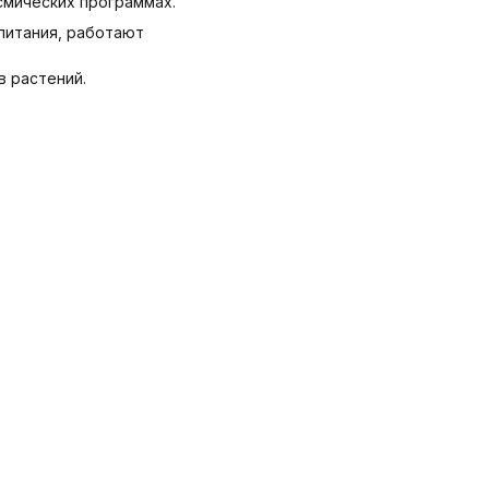
смических программах.
питания, работают
в растений.