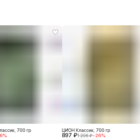
ассик, 700 гр
ЦИОН Классик, 700 гр
897 ₽
6
%
1 206 ₽
−
26
%