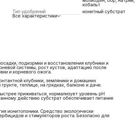
молибден, бор, натрий,
улучшает состояние почвы. Благодаря пролонгированно
кобальт
действию субстрат обеспечивает питание растений до 
Тип удобрений
ионитный субстрат
лет.
Все характеристики
В основе продукта — природный минерал цеолит и
технология ионитопоники. Средство экологически
безопасно, не содержит нитратов, гормонов, пестицидо
гербицидов и стимуляторов роста. Безопасно для людей
домашних животных.
Преимущества:
Для клубники, земляники и ремонтантных сортов
Подходит для рассады, посадки и подкормки
Обеспечивает питание до 3 лет
осадки, подкормки и восстановления клубники и
рневой системы, рост кустов, адаптацию после
Помогает развитию сильной корневой системы
вки и корневого ожога.
Поддерживает рост кустов и обильное плодоношение
онтантной клубники, земляники и домашних
грунте, теплице, на грядках, балконе и даче.
Снижает стресс после пересадки
ыстрее приживаться, нормализует уровень pH
Помогает быстрой адаптации и приживаемости саженце
ованному действию субстрат обеспечивает питание
Нормализует уровень pH грунта
гия ионитопоники. Средство экологически
Улучшает состояние почвы
гербицидов и стимуляторов роста. Безопасно для
Исключает риск передозировки и корневого ожога
Не содержит нитратов, гормонов и пестицидов
Безопасен для людей и домашних животных