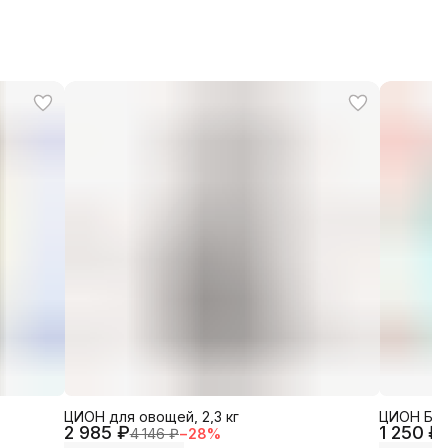
ЦИОН для овощей, 2,3 кг
ЦИОН Био
2 985 ₽
1 250 ₽
4 146 ₽
−
28
%