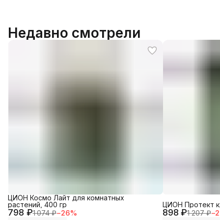
Недавно смотрели
ЦИОН Космо Лайт для комнатных
растений, 400 гр
ЦИОН Протект кл
798 ₽
898 ₽
1 074 ₽
−
26
%
1 207 ₽
−
2