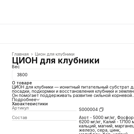
Главная
›
Цион для клубники
ЦИОН для клубники
Вес
3800
О товаре
ЦИОН для клубники — ионитный питательный субстрат д
посадки, подкормки и восстановления клубники и землян
Он помогает поддерживать развитие сильной корневой
системы, рост кустов, адаптацию после пересадки и
Подробнее
обильное плодоношение без риска передозировки и
Характеристики
корневого ожога.
Артикул
S000004
Средство подходит для рассады, саженцев, садовой и
ремонтантной клубники, земляники и домашних посадок 
Состав
Азот - 5000 мг/кг, Фосфор
контейнерах. Его можно использовать в открытом грунте
6200 мг/кг, Калий - 17100 м
теплице, на грядках, балконе и даче.
кальций, магний, марганец
ЦИОН снижает стресс при пересадке, помогает саженц
железо, сера, цинк,
быстрее приживаться, нормализует уровень pH грунта и