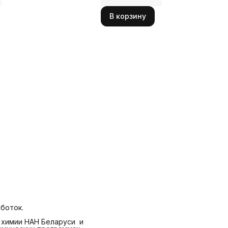
В корзину
боток.
 химии НАН Беларуси и