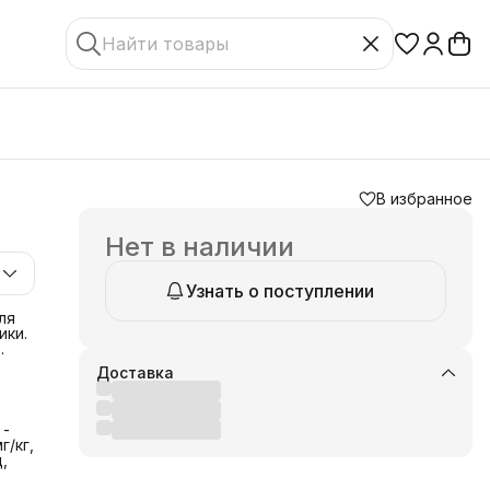
В избранное
Нет в наличии
Узнать о поступлении
ля
ики.
Доставка
в
 -
,
г/кг,
,
ам