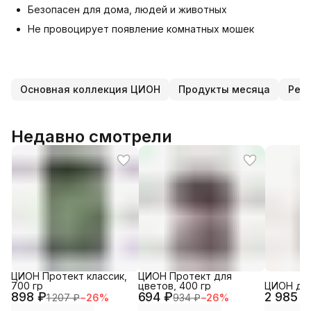
Безопасен для дома, людей и животных
Не провоцирует появление комнатных мошек
Основная коллекция ЦИОН
Продукты месяца
Рек
Недавно смотрели
ЦИОН Протект классик,
ЦИОН Протект для
700 гр
цветов, 400 гр
ЦИОН для
898 ₽
694 ₽
2 985 ₽
1 207 ₽
−
26
%
934 ₽
−
26
%