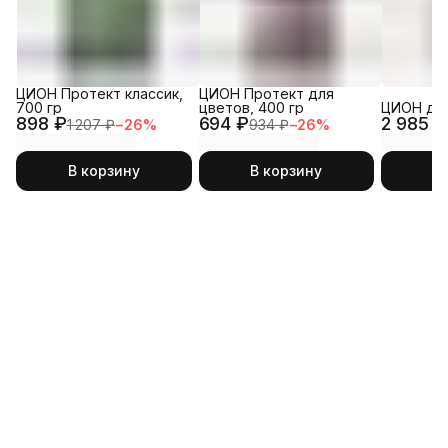
ЦИОН Протект классик,
ЦИОН Протект для
700 гр
цветов, 400 гр
ЦИОН для
898 ₽
694 ₽
2 985 ₽
1 207 ₽
−
26
%
934 ₽
−
26
%
В корзину
В корзину
В