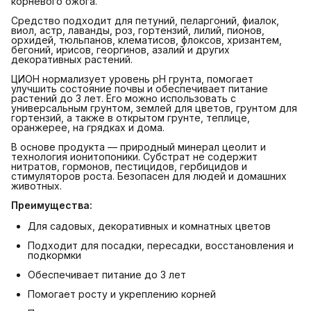
корневого ожога.
Средство подходит для петуний, пеларгоний, фиалок,
виол, астр, лаванды, роз, гортензий, лилий, пионов,
орхидей, тюльпанов, клематисов, флоксов, хризантем,
бегоний, ирисов, георгинов, азалий и других
декоративных растений.
ЦИОН нормализует уровень pH грунта, помогает
улучшить состояние почвы и обеспечивает питание
растений до 3 лет. Его можно использовать с
универсальным грунтом, землей для цветов, грунтом для
гортензий, а также в открытом грунте, теплице,
оранжерее, на грядках и дома.
В основе продукта — природный минерал цеолит и
технология ионитопоники. Субстрат не содержит
нитратов, гормонов, пестицидов, гербицидов и
стимуляторов роста. Безопасен для людей и домашних
животных.
Преимущества:
Для садовых, декоративных и комнатных цветов
Подходит для посадки, пересадки, восстановления и
подкормки
Обеспечивает питание до 3 лет
Помогает росту и укреплению корней