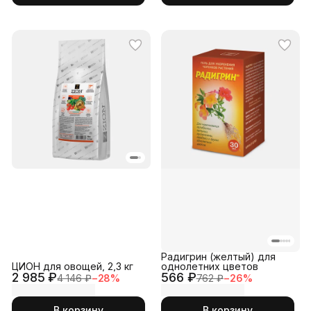
Радигрин (желтый) для
ЦИОН для овощей, 2,3 кг
однолетних цветов
2 985 ₽
566 ₽
4 146 ₽
−
28
%
762 ₽
−
26
%
В корзину
В корзину