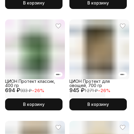
В корзину
В корзину
ЦИОН Протект классик,
ЦИОН Протект для
400 гр
овощей, 700 гр
694 ₽
945 ₽
933 ₽
−
26
%
1 271 ₽
−
26
%
В корзину
В корзину