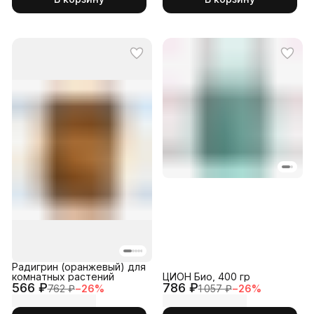
Радигрин (оранжевый) для
комнатных растений
ЦИОН Био, 400 гр
566 ₽
786 ₽
762 ₽
−
26
%
1 057 ₽
−
26
%