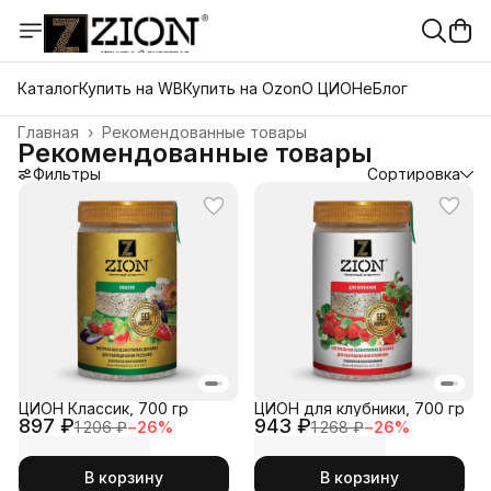
Каталог
Купить на WB
Купить на Ozon
О ЦИОНе
Блог
Главная
›
Рекомендованные товары
Рекомендованные товары
Фильтры
Сортировка
ЦИОН Классик, 700 гр
ЦИОН для клубники, 700 гр
897 ₽
943 ₽
1 206 ₽
−
26
%
1 268 ₽
−
26
%
В корзину
В корзину