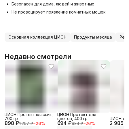
Безопасен для дома, людей и животных
Не провоцирует появление комнатных мошек
Основная коллекция ЦИОН
Продукты месяца
Рек
Недавно смотрели
ЦИОН Протект классик,
ЦИОН Протект для
700 гр
цветов, 400 гр
ЦИОН для
898 ₽
694 ₽
2 985 ₽
1 207 ₽
−
26
%
934 ₽
−
26
%