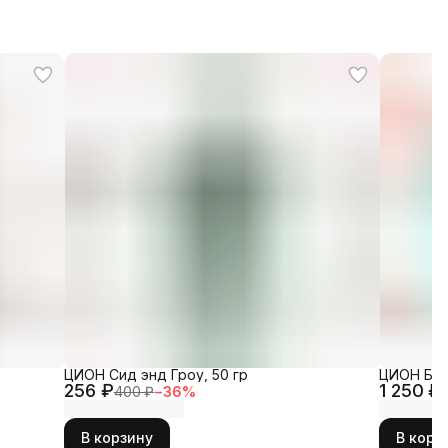
ЦИОН Сид энд Гроу, 50 гр
ЦИОН Био
256 ₽
1 250 ₽
400 ₽
−
36
%
В корзину
В корз