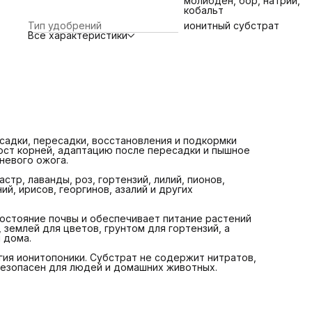
молибден, бор, натрий,
для цветов, грунтом для гортензий, а также в открытом
кобальт
грунте, теплице, оранжерее, на грядках и дома.
Тип удобрений
ионитный субстрат
В основе продукта — природный минерал цеолит и
Все характеристики
технология ионитопоники. Субстрат не содержит нитрат
гормонов, пестицидов, гербицидов и стимуляторов рост
Безопасен для людей и домашних животных.
Преимущества:
Для садовых, декоративных и комнатных цветов
Подходит для посадки, пересадки, восстановления и
подкормки
Обеспечивает питание до 3 лет
садки, пересадки, восстановления и подкормки
Помогает росту и укреплению корней
ост корней, адаптацию после пересадки и пышное
невого ожога.
Поддерживает адаптацию после пересадки
стр, лаванды, роз, гортензий, лилий, пионов,
Способствует пышному и продолжительному цветению
ий, ирисов, георгинов, азалий и других
Нормализует уровень pH грунта
остояние почвы и обеспечивает питание растений
Подходит для универсального и цветочного грунта
 землей для цветов, грунтом для гортензий, а
 дома.
Исключает риск передозировки и корневого ожога
ия ионитопоники. Субстрат не содержит нитратов,
Не содержит нитратов, гормонов и пестицидов
Безопасен для людей и домашних животных.
Безопасен для людей и домашних животных