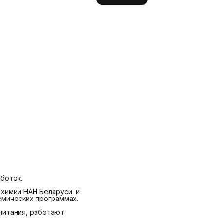
боток.
 химии НАН Беларуси и
смических программах.
питания, работают