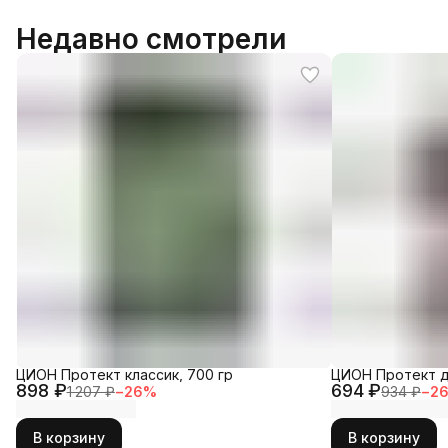
Недавно смотрели
ЦИОН Протект классик, 700 гр
ЦИОН Протект д
898 ₽
694 ₽
1 207 ₽
−
26
%
934 ₽
−
2
В корзину
В корзину