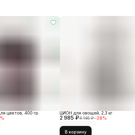
ля цветов, 400 гр
ЦИОН для овощей, 2,3 кг
2 985 ₽
6
%
4 146 ₽
−
28
%
В корзину