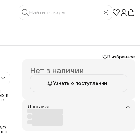
В избранное
Нет в наличии
Узнать о поступлении
я
ых и
ней,
е
Доставка
ол,
-
ий.
мг/
ть
нец,
лет.
ей