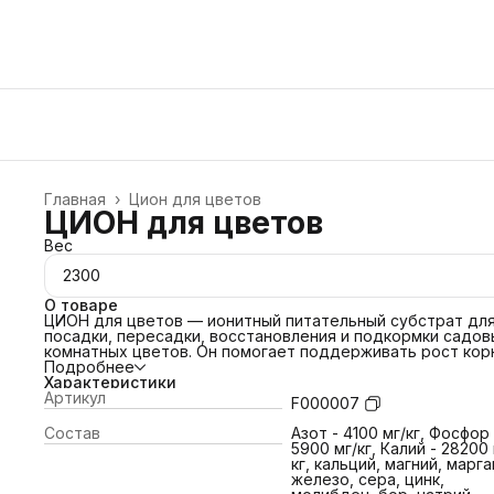
Главная
›
Цион для цветов
ЦИОН для цветов
Вес
2300
О товаре
ЦИОН для цветов — ионитный питательный субстрат дл
посадки, пересадки, восстановления и подкормки садов
комнатных цветов. Он помогает поддерживать рост кор
адаптацию после пересадки и пышное продолжительно
Подробнее
цветение без риска передозировки и корневого ожога.
Характеристики
Средство подходит для петуний, пеларгоний, фиалок, ви
Артикул
F000007
астр, лаванды, роз, гортензий, лилий, пионов, орхидей,
тюльпанов, клематисов, флоксов, хризантем, бегоний,
Состав
Азот - 4100 мг/кг, Фосфор 
ирисов, георгинов, азалий и других декоративных растен
5900 мг/кг, Калий - 28200 
ЦИОН нормализует уровень pH грунта, помогает улучши
кг, кальций, магний, марга
состояние почвы и обеспечивает питание растений до 3 
железо, сера, цинк,
Его можно использовать с универсальным грунтом, земл