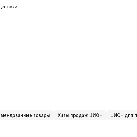
одкормки
омендованные товары
Хиты продаж ЦИОН
ЦИОН для п