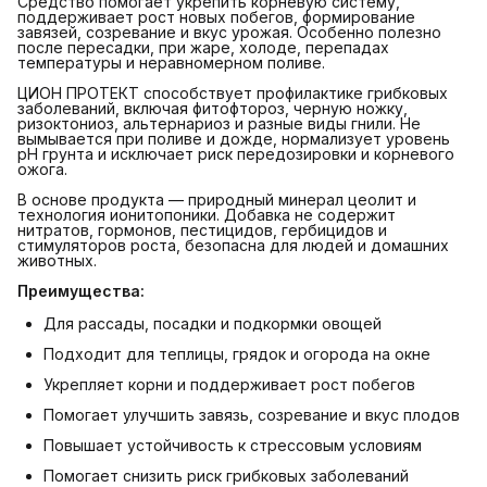
Средство помогает укрепить корневую систему,
поддерживает рост новых побегов, формирование
завязей, созревание и вкус урожая. Особенно полезно
после пересадки, при жаре, холоде, перепадах
температуры и неравномерном поливе.
ЦИОН ПРОТЕКТ способствует профилактике грибковых
заболеваний, включая фитофтороз, черную ножку,
ризоктониоз, альтернариоз и разные виды гнили. Не
вымывается при поливе и дожде, нормализует уровень
pH грунта и исключает риск передозировки и корневого
ожога.
В основе продукта — природный минерал цеолит и
технология ионитопоники. Добавка не содержит
нитратов, гормонов, пестицидов, гербицидов и
стимуляторов роста, безопасна для людей и домашних
животных.
Преимущества:
Для рассады, посадки и подкормки овощей
Подходит для теплицы, грядок и огорода на окне
Укрепляет корни и поддерживает рост побегов
Помогает улучшить завязь, созревание и вкус плодов
Повышает устойчивость к стрессовым условиям
Помогает снизить риск грибковых заболеваний