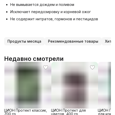
Не вымывается дождем и поливом
Исключает передозировку и корневой ожог
Не содержит нитратов, гормонов и пестицидов
Продукты месяца
Рекомендованные товары
Хиты
Недавно смотрели
ЦИОН Протект классик,
ЦИОН Протект для
ЦИОН Пр
700 гр
цветов, 400 гр
для комн