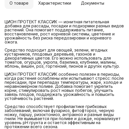
О товаре
Характеристики
Документы
ЦИОН ПРОТЕКТ КЛАССИК — ионитная питательная
добавка для рассады, посадки и подкормки разных видов
растений. Она помогает поддерживать питание,
восстановление, рост корневой системы, цветение и
урожайность без риска передозировки и корневого
ожога.
Средство подходит для овощей, зелени, ягодных
кустарников, плодовых деревьев, газонов и
декоративных цветов. Его можно использовать для
томатов, огурцов, укропа, базилика, клубники, малины,
яблонь, вишен, роз, гортензий, пионов и других культур.
ЦИОН ПРОТЕКТ КЛАССИК особенно полезен в периоды,
когда растения ослаблены или испытывают стресс: после
пересадки, при перепадах температуры, жаре, холоде и
неравномерном поливе. Добавка помогает укрепить
корни, стимулировать рост новых побегов, улучшить
завязь плодов, поддержать урожайность и повысить
устойчивость растений.
Средство способствует профилактике грибковых
заболеваний, включая фузариоз, фитофтороз, черную
ножку, паршу, ризоктониоз, антракноз и разные виды
гнили. Не вымывается при поливе и дожде, нормализует
уровень pH грунта и остается эффективным на
протяжении всего сезона.