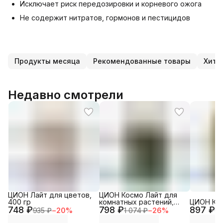
Исключает риск передозировки и корневого ожога
Не содержит нитратов, гормонов и пестицидов
Продукты месяца
Рекомендованные товары
Хиты
Недавно смотрели
ЦИОН Лайт для цветов,
ЦИОН Космо Лайт для
400 гр
комнатных растений,
ЦИОН Кла
748 ₽
798 ₽
400 гр
897 ₽
935 ₽
−
20
%
1 074 ₽
−
26
%
1 