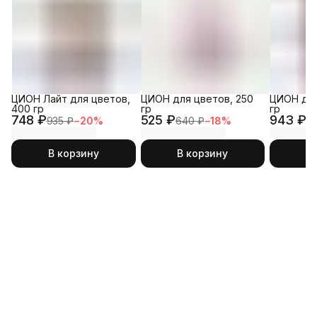
ЦИОН Лайт для цветов,
ЦИОН для цветов, 250
ЦИОН для
400 гр
гр
гр
748 ₽
525 ₽
943 ₽
935 ₽
−
20
%
640 ₽
−
18
%
1 
В корзину
В корзину
В