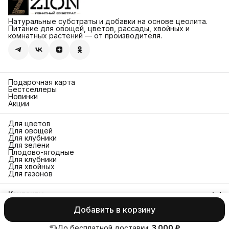
Натуральные субстраты и добавки на основе цеолита.
Питание для овощей, цветов, рассады, хвойных и
комнатных растений — от производителя.
Подарочная карта
Бестселлеры
Новинки
Акции
Для цветов
Для овощей
Для клубники
Для зелени
Плодово-ягодные
Для клубники
Для хвойных
Для газонов
Контакты
Адрес
Добавить в корзину
115432, г. Москва, Проектируемый проезд 4062, дом 6,
© 2026 ZION
Оплата
Доставка
Правила возврата
Реквизиты
Оф
строение 16
До бесплатной доставки:
3 000 ₽