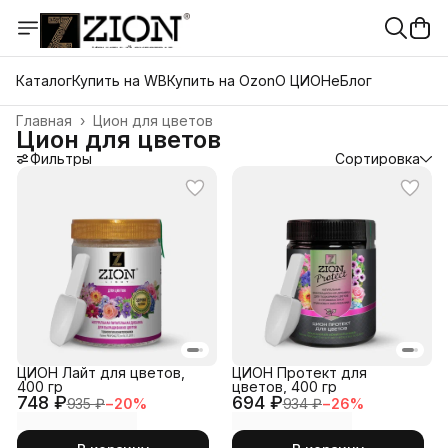
Каталог
Купить на WB
Купить на Ozon
О ЦИОНе
Блог
Главная
›
Цион для цветов
Цион для цветов
Фильтры
Сортировка
ЦИОН Лайт для цветов,
ЦИОН Протект для
400 гр
цветов, 400 гр
748 ₽
694 ₽
935 ₽
−
20
%
934 ₽
−
26
%